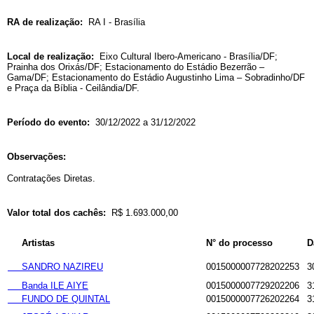
RA de realização:
RA I - Brasília
Local de realização:
Eixo Cultural Ibero-Americano - Brasília/DF;
Prainha dos Orixás/DF; Estacionamento do Estádio Bezerrão –
Gama/DF; Estacionamento do Estádio Augustinho Lima – Sobradinho/DF
e Praça da Bíblia - Ceilândia/DF.
Período do evento:
30/12/2022 a 31/12/2022
Observações:
Contratações Diretas.
Valor total dos cachês:
R$ 1.693.000,00
Artistas
N° do processo
D
SANDRO NAZIREU
0015000007728202253
3
Banda ILE AIYE
0015000007729202206
3
FUNDO DE QUINTAL
0015000007726202264
3