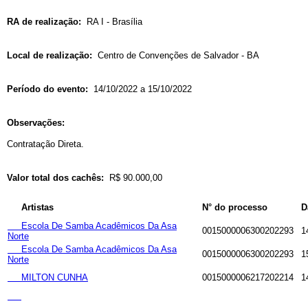
RA de realização:
RA I - Brasília
Local de realização:
Centro de Convenções de Salvador - BA
Período do evento:
14/10/2022 a 15/10/2022
Observações:
Contratação Direta.
Valor total dos cachês:
R$ 90.000,00
Artistas
N° do processo
D
Escola De Samba Acadêmicos Da Asa
0015000006300202293
1
Norte
Escola De Samba Acadêmicos Da Asa
0015000006300202293
1
Norte
MILTON CUNHA
0015000006217202214
1