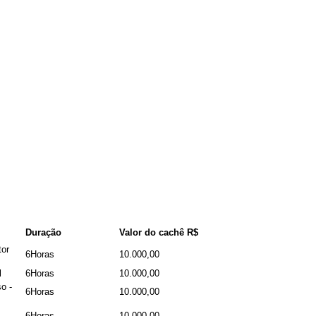
Duração
Valor do cachê R$
tor
6Horas
10.000,00
l
6Horas
10.000,00
o -
6Horas
10.000,00
6Horas
10.000,00