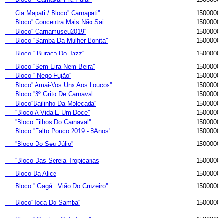
Cia Mapati / Bloco'' Carnapati''
150000
Bloco'' Concentra Mais Não Sai
150000
Bloco'' Carnamuseu2019''
150000
Bloco ''Samba Da Mulher Bonita''
150000
Bloco '' Buraco Do Jazz''
150000
Bloco ''Sem Eira Nem Beira''
150000
Bloco '' Nego Fujão''
150000
Bloco'' Amai-Vos Uns Aos Loucos''
150000
Bloco ''3º Grito De Carnaval
150000
Bloco''Bailinho Da Molecada''
150000
''Bloco A Vida E Um Doce''
150000
''Bloco Filhos Do Carnaval''
150000
Bloco ''Falto Pouco 2019 - 8Anos''
150000
''Bloco Do Seu Júlio''
150000
''Bloco Das Sereia Tropicanas
150000
Bloco Da Alice
150000
Bloco '' Gagá...Vião Do Cruzeiro''
150000
Bloco''Toca Do Samba''
150000