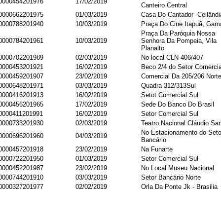
0000454201976
17/02/2019
Canteiro Central
0000662201975
01/03/2019
Casa Do Cantador -Ceilând
0000788201940
10/03/2019
Praça Do Cine Itapuã, Ga
Praça Da Paróquia Nossa
0000784201961
10/03/2019
Senhora Da Pompeia, Vila
Planalto
0000702201989
02/03/2019
No local CLN 406/407
0000453201921
16/02/2019
Beco 2/4 do Setor Comercia
0000459201907
23/02/2019
Comercial Da 205/206 Norte
0000648201971
03/03/2019
Quadra 312/313Sul
0000416201913
16/02/2019
Setot Comercial Sul
0000456201965
17/02/2019
Sede Do Banco Do Brasil
0000411201991
16/02/2019
Setor Comercial Sul
0000733201930
02/03/2019
Teatro Nacional Cláudio San
No Estacionamento do Seto
0000696201960
04/03/2019
Bancário
0000457201918
23/02/2019
Na Funarte
0000722201950
01/03/2019
Setor Comercial Sul
0000452201987
23/02/2019
No Local Museu Nacional
0000744201910
03/03/2019
Setor Bancário Norte
0000327201977
02/02/2019
Orla Da Ponte Jk - Brasilia