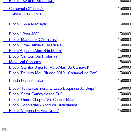
Bloco '' System Safadown''
150000
Carnaviola 3° Edição
150000
'' Bloco LGBT Folia ''
150000
Bloco '' SKA Niemeyer''
150000
Bloco '' Rota 400''
150000
Bloco ''Mascaras Cósmicas''
150000
Bloco '' Pré-Carnaval Do Peleja''
150000
Bloco''Agoniza Mas Não Morre''
150000
Bloco ''Vai Com As Profanas''
150000
Maria Vai Caoutras
150000
Bloco ''Samba Urgente -Abre Alas Do Carnaval''
150000
Bloco ''Rejunta Meu Blucão 2019 - Carnaval da Paz''
150000
Banda Divinas Tetas
150000
Bloco ''Tuthankasmona E Essa Boquinha Já Beijei''
150000
Bloco ''Setor Carnavalesco Sul''
150000
Bloco ''Quem Chupou Vai Chupar Mais''
150000
Bloco '' Montadas -Bloco da Diversidade''
150000
Bloco'' Virgens Da Asa Norte''
150000