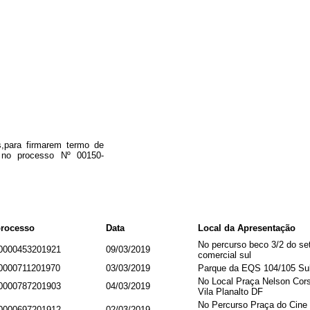
s,para firmarem termo de
 no processo Nº 00150-
processo
Data
Local da Apresentação
No percurso beco 3/2 do se
0000453201921
09/03/2019
comercial sul
0000711201970
03/03/2019
Parque da EQS 104/105 Su
No Local Praça Nelson Cors
0000787201903
04/03/2019
Vila Planalto DF
No Percurso Praça do Cine
0000697201912
02/03/2019