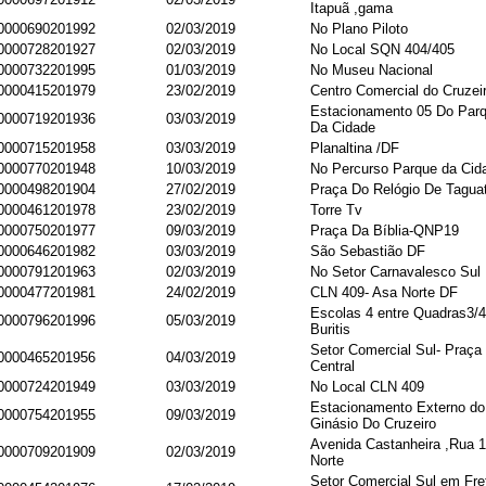
Itapuã ,gama
0000690201992
02/03/2019
No Plano Piloto
0000728201927
02/03/2019
No Local SQN 404/405
0000732201995
01/03/2019
No Museu Nacional
0000415201979
23/02/2019
Centro Comercial do Cruzei
Estacionamento 05 Do Par
0000719201936
03/03/2019
Da Cidade
0000715201958
03/03/2019
Planaltina /DF
0000770201948
10/03/2019
No Percurso Parque da Cid
0000498201904
27/02/2019
Praça Do Relógio De Tagua
0000461201978
23/02/2019
Torre Tv
0000750201977
09/03/2019
Praça Da Bíblia-QNP19
0000646201982
03/03/2019
São Sebastião DF
0000791201963
02/03/2019
No Setor Carnavalesco Sul
0000477201981
24/02/2019
CLN 409- Asa Norte DF
Escolas 4 entre Quadras3/4
0000796201996
05/03/2019
Buritis
Setor Comercial Sul- Praça
0000465201956
04/03/2019
Central
0000724201949
03/03/2019
No Local CLN 409
Estacionamento Externo do
0000754201955
09/03/2019
Ginásio Do Cruzeiro
Avenida Castanheira ,Rua 
0000709201909
02/03/2019
Norte
Setor Comercial Sul em Fre