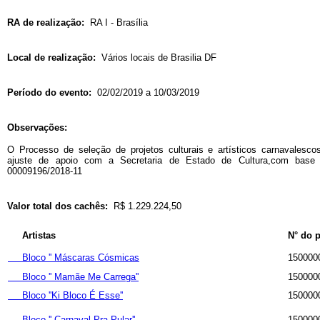
RA de realização:
RA I - Brasília
Local de realização:
Vários locais de Brasilia DF
Período do evento:
02/02/2019 a 10/03/2019
Observações:
O Processo de seleção de projetos culturais e artísticos carnavalesco
ajuste de apoio com a Secretaria de Estado de Cultura,com base
00009196/2018-11
Valor total dos cachês:
R$ 1.229.224,50
Artistas
N° do 
Bloco '' Máscaras Cósmicas
150000
Bloco '' Mamãe Me Carrega''
150000
Bloco ''Ki Bloco É Esse''
150000
Bloco '' Carnaval Pra Pular''
150000