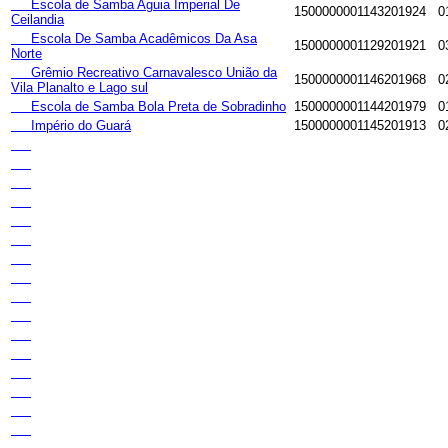
Escola de Samba Aguia Imperial De
1500000001143201924
0
Ceilandia
Escola De Samba Acadêmicos Da Asa
1500000001129201921
0
Norte
Grêmio Recreativo Carnavalesco União da
1500000001146201968
0
Vila Planalto e Lago sul
Escola de Samba Bola Preta de Sobradinho
1500000001144201979
0
Império do Guará
1500000001145201913
0