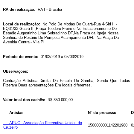
RA de realização:
RA I - Brasília
Local de realização:
No Polo De Modas Do Guará-Rua 4-Siri II -
EQ31/33-Guará II ,Praça Teodoro Freire e No Estacionamento Do
Estadio Augustinho Lima Sobradinho DF,Na Praça da Igreja Nossa
Senhora do Rosário De Pompeia,Acampamento DFL ,Na Praça Da
Avenida Central- Vila Pl
Período do evento:
01/03/2019 a 05/03/2019
Observações:
Contração Artística Direita Da Escola De Samba, Sendo Que Todas
Fizeram Duas apresentações Em locais diferentes.
Valor total dos cachês:
R$ 350.000,00
Artistas
N° do processo
D
ARUC - Associação Recreativa Unidos do
1500000001142201980
0
Cruzeiro