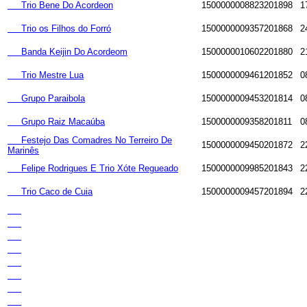
Trio Bene Do Acordeon
1500000008823201898
1
Trio os Filhos do Forró
1500000009357201868
2
Banda Keijin Do Acordeom
1500000010602201880
2
Trio Mestre Lua
1500000009461201852
0
Grupo Paraibola
1500000009453201814
0
Grupo Raiz Macaúba
1500000009358201811
0
Festejo Das Comadres No Terreiro De
1500000009450201872
2
Marinês
Felipe Rodrigues E Trio Xóte Regueado
1500000009985201843
2
Trio Caco de Cuia
1500000009457201894
2