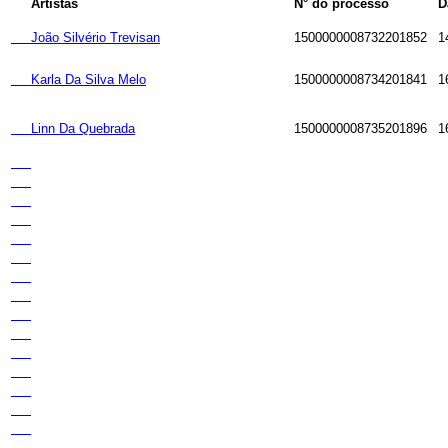
Artistas
N° do processo
D
João Silvério Trevisan
1500000008732201852
1
Karla Da Silva Melo
1500000008734201841
1
Linn Da Quebrada
1500000008735201896
1