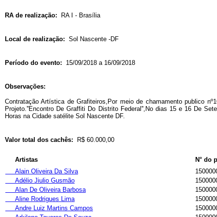
RA de realização:
RA I - Brasília
Local de realização:
Sol Nascente -DF
Período do evento:
15/09/2018 a 16/09/2018
Observações:
Contratação Artística de Grafiteiros,Por meio de chamamento publico nº
Projeto.''Encontro De Graffiti Do Distrito Federal'',No dias 15 e 16 De Se
Horas na Cidade satélite Sol Nascente DF.
Valor total dos cachês:
R$ 60.000,00
Artistas
N° do 
Alain Oliveira Da Silva
150000
Adélio Jiulio Gusmão
150000
Alan De Oliveira Barbosa
150000
Aline Rodrigues Lima
150000
Andre Luiz Martins Campos
150000