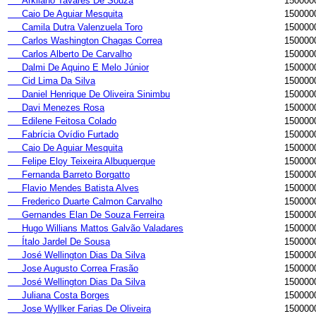
Arkilano Tavares De Souza
150000
Caio De Aguiar Mesquita
150000
Camila Dutra Valenzuela Toro
150000
Carlos Washington Chagas Correa
150000
Carlos Alberto De Carvalho
150000
Dalmi De Aquino E Melo Júnior
150000
Cid Lima Da Silva
150000
Daniel Henrique De Oliveira Sinimbu
150000
Davi Menezes Rosa
150000
Edilene Feitosa Colado
150000
Fabrícia Ovídio Furtado
150000
Caio De Aguiar Mesquita
150000
Felipe Eloy Teixeira Albuquerque
150000
Fernanda Barreto Borgatto
150000
Flavio Mendes Batista Alves
150000
Frederico Duarte Calmon Carvalho
150000
Gernandes Elan De Souza Ferreira
150000
Hugo Willians Mattos Galvão Valadares
150000
Ítalo Jardel De Sousa
150000
José Wellington Dias Da Silva
150000
Jose Augusto Correa Frasão
150000
José Wellington Dias Da Silva
150000
Juliana Costa Borges
150000
Jose Wyllker Farias De Oliveira
150000