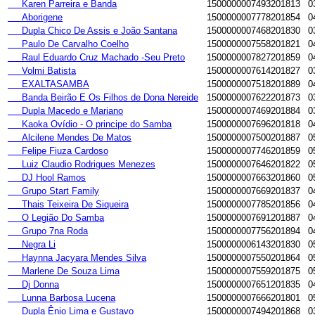
Karen Parreira e Banda
1500000007493201813
0
Aborigene
1500000007778201854
0
Dupla Chico De Assis e João Santana
1500000007468201830
0
Paulo De Carvalho Coelho
1500000007558201821
0
Raul Eduardo Cruz Machado -Seu Preto
1500000007827201859
0
Volmi Batista
1500000007614201827
0
EXALTASAMBA
1500000007518201889
0
Banda Beirão E Os Filhos de Dona Nereide
1500000007622201873
0
Dupla Macedo e Mariano
1500000007469201884
0
Kaoka Ovídio - O principe do Samba
1500000007696201818
0
Alcilene Mendes De Matos
1500000007500201887
0
Felipe Fiuza Cardoso
1500000007746201859
0
Luiz Claudio Rodrigues Menezes
1500000007646201822
0
DJ Hool Ramos
1500000007663201860
0
Grupo Start Family
1500000007669201837
0
Thais Teixeira De Siqueira
1500000007785201856
0
O Legião Do Samba
1500000007691201887
0
Grupo 7na Roda
1500000007756201894
0
Negra Li
1500000006143201830
0
Haynna Jacyara Mendes Silva
1500000007550201864
0
Marlene De Souza Lima
1500000007559201875
0
Dj Donna
1500000007651201835
0
Lunna Barbosa Lucena
1500000007666201801
0
Dupla Ênio Lima e Gustavo
1500000007494201868
0