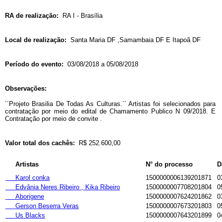
RA de realização:
RA I - Brasília
Local de realização:
Santa Maria DF ,Samambaia DF E Itapoã DF
Período do evento:
03/08/2018 a 05/08/2018
Observações:
´´Projeto Brasilia De Todas As Culturas.´´ Artistas foi selecionados para
contratação por meio do edital de Chamamento Publico N 09/2018. E
Contratação por meio de convite .
Valor total dos cachês:
R$ 252.600,00
Artistas
N° do processo
D
Karol conka
1500000006139201871
0
Edvânia Neres Ribeiro , Kika Ribeiro
1500000007708201804
0
Aborigene
1500000007624201862
0
Gerson Beserra Veras
1500000007673201803
0
Us Blacks
1500000007643201899
0